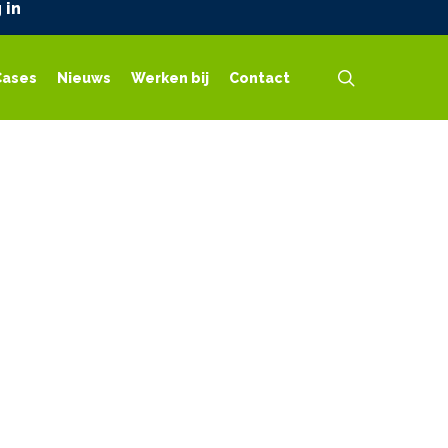
 in
search
Cases
Nieuws
Werken bij
Contact