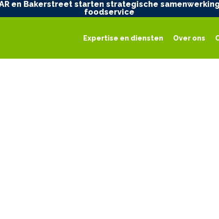
AR en Bakerstreet starten strategische samenwerking
foodservice
Expertise en diensten
Over ons