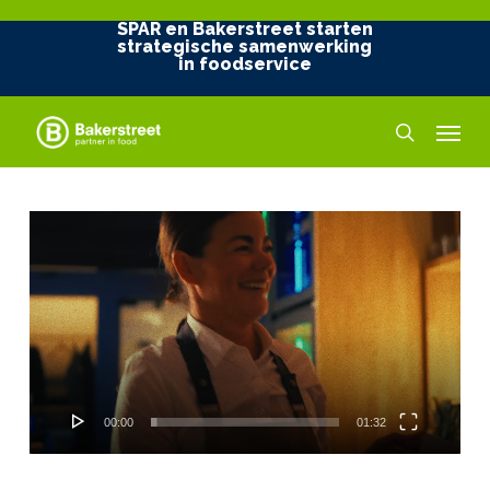
Skip
SPAR en Bakerstreet starten
to
strategische samenwerking
in foodservice
main
content
Menu
search
Videospeler
00:00
01:32