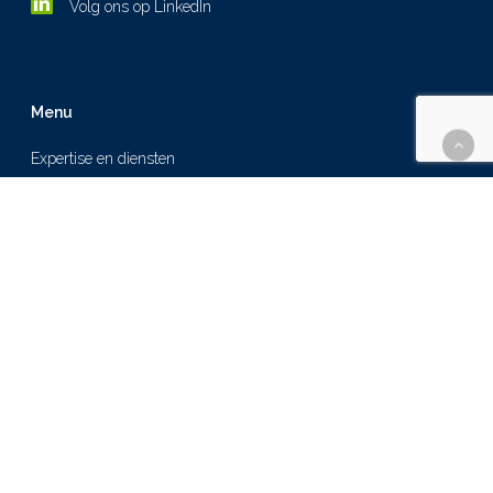
Volg ons op LinkedIn
Menu
Expertise en diensten
Over ons
Cases
Nieuws
Werken bij
Contact