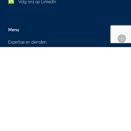
Volg ons op LinkedIn
Menu
Expertise en diensten
Over ons
Cases
Nieuws
Werken bij
Contact