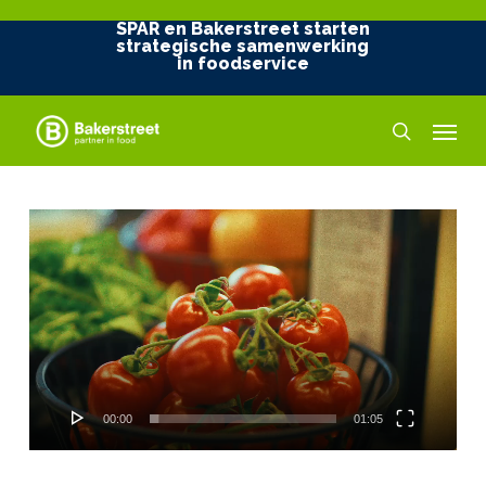
Skip
SPAR en Bakerstreet starten
to
strategische samenwerking
in foodservice
main
content
Menu
search
Videospeler
00:00
01:05