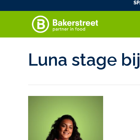
SP
Skip
to
main
content
Luna stage bij