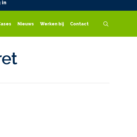
 in
search
Cases
Nieuws
Werken bij
Contact
ret