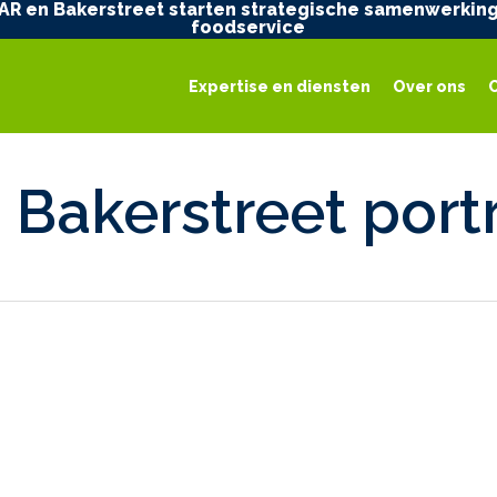
AR en Bakerstreet starten strategische samenwerking
foodservice
Expertise en diensten
Over ons
 Bakerstreet port