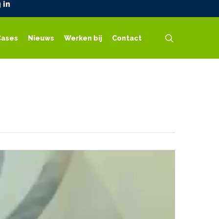
 in
search
Cases
Nieuws
Werken bij
Contact