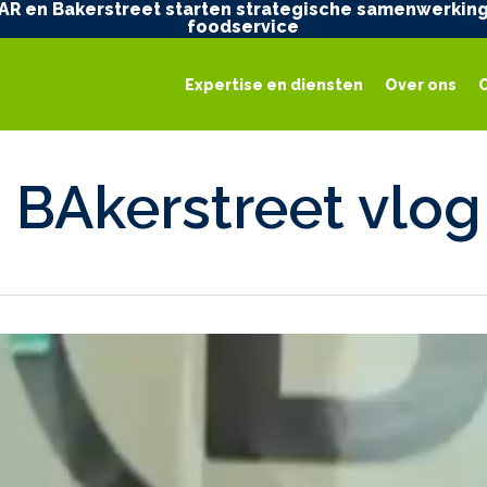
AR en Bakerstreet starten strategische samenwerking
foodservice
Expertise en diensten
Over ons
j BAkerstreet vlog