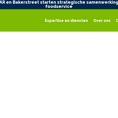
AR en Bakerstreet starten strategische samenwerking
foodservice
Expertise en diensten
Over ons