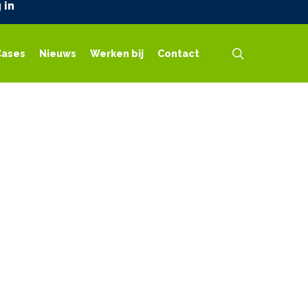
 in
search
Cases
Nieuws
Werken bij
Contact