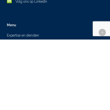
Volg ons op LinkedIn
Menu
Expertise en diensten
Over ons
Cases
Nieuws
Werken bij
Contact