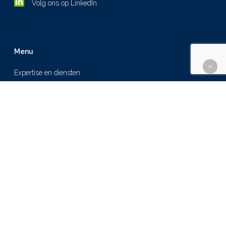
Volg ons op LinkedIn
Menu
Expertise en diensten
Over ons
Cases
Nieuws
Werken bij
Contact