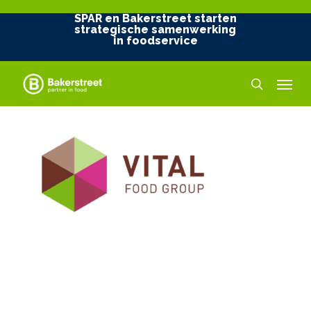
Skip
SPAR en Bakerstreet starten
to
strategische samenwerking
in foodservice
main
content
Menu
search