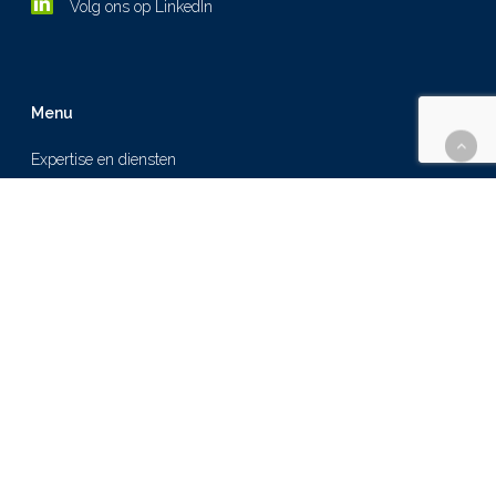
Volg ons op LinkedIn
Menu
Expertise en diensten
Over ons
Cases
Nieuws
Werken bij
Contact