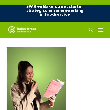
Skip
SPAR en Bakerstreet starten
to
strategische samenwerking
in foodservice
main
content
Menu
search