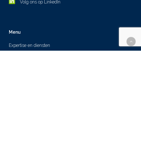
Volg ons op LinkedIn
Menu
Expertise en diensten
Over ons
Cases
Nieuws
Werken bij
Contact