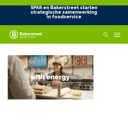
Skip
SPAR en Bakerstreet starten
to
strategische samenwerking
in foodservice
main
content
Menu
search