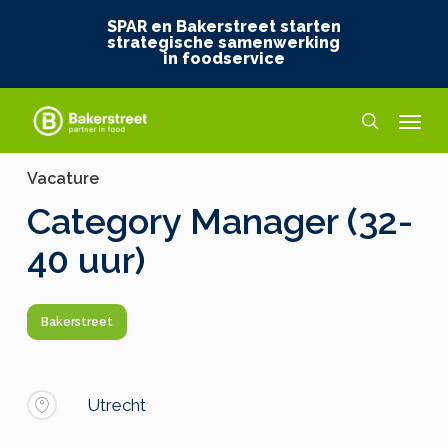
Skip
SPAR en Bakerstreet starten
to
strategische samenwerking
in foodservice
main
content
Menu
search
Vacature
Category Manager (32-
40 uur)
Bakerstreet
Utrecht