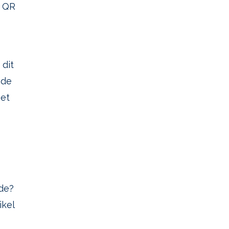
n QR
 dit
 de
het
ide?
ikel