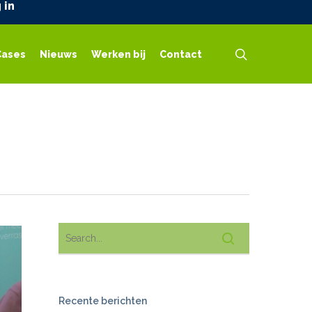
 in
search
Cases
Nieuws
Werken bij
Contact
Recente berichten