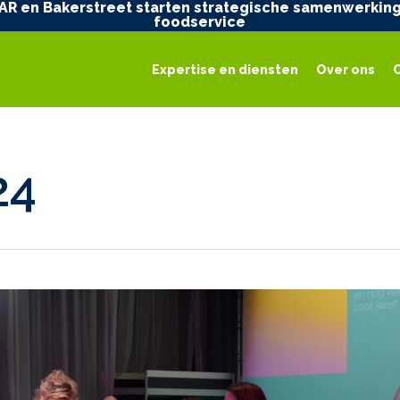
AR en Bakerstreet starten strategische samenwerking
foodservice
Expertise en diensten
Over ons
24