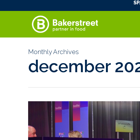
SP
Skip
to
main
content
Monthly Archives
december 20