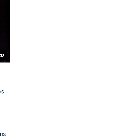
es
ons