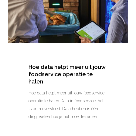
jouw
foodservice
operatie
te
halen
Hoe data helpt meer uit jouw
foodservice operatie te
halen
Hoe data helpt meer uit jouw foodservice
operatie te halen Data in foodservice, het
is er in overvloed. Data hebben is één
ding, weten hoe je het moet lezen en…