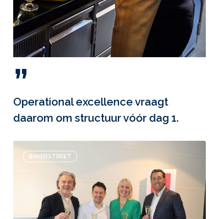
”
Operational excellence vraagt
daarom om structuur vóór dag 1.
Bakerstreet
BAKERSTREET
en
SPAR
starten
strategische
samenwerking