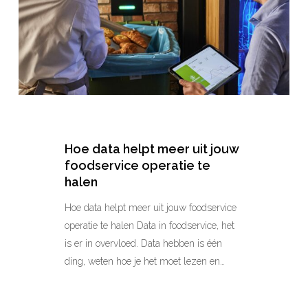
jouw
foodservice
operatie
te
halen
Hoe data helpt meer uit jouw
foodservice operatie te
halen
Hoe data helpt meer uit jouw foodservice
operatie te halen Data in foodservice, het
is er in overvloed. Data hebben is één
ding, weten hoe je het moet lezen en…