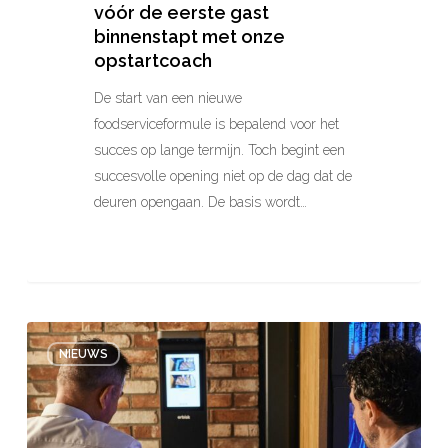
vóór de eerste gast
binnenstapt met onze
opstartcoach
De start van een nieuwe
foodserviceformule is bepalend voor het
succes op lange termijn. Toch begint een
succesvolle opening niet op de dag dat de
deuren opengaan. De basis wordt…
Hoe
NIEUWS
data
helpt
meer
uit