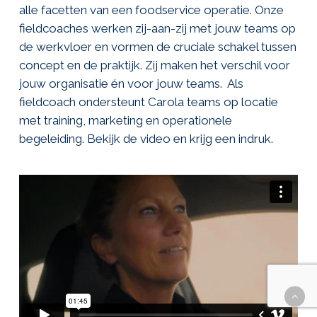
alle facetten van een foodservice operatie. Onze
fieldcoaches werken zij-aan-zij met jouw teams op
de werkvloer en vormen de cruciale schakel tussen
concept en de praktijk. Zij maken het verschil voor
jouw organisatie én voor jouw teams. Als
fieldcoach ondersteunt Carola teams op locatie
met training, marketing en operationele
begeleiding. Bekijk de video en krijg een indruk.