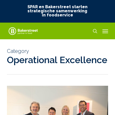
Skip
SPAR en Bakerstreet starten
to
strategische samenwerking
in foodservice
main
content
Menu
search
Category
Operational Excellence