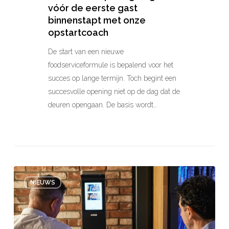
vóór de eerste gast
binnenstapt met onze
opstartcoach
De start van een nieuwe
foodserviceformule is bepalend voor het
succes op lange termijn. Toch begint een
succesvolle opening niet op de dag dat de
deuren opengaan. De basis wordt…
Hoe
NIEUWS
data
helpt
meer
uit