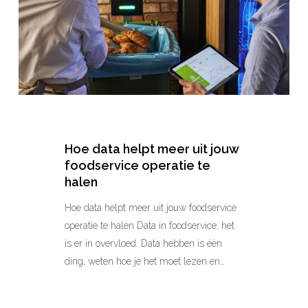
jouw
foodservice
operatie
te
halen
Hoe data helpt meer uit jouw
foodservice operatie te
halen
Hoe data helpt meer uit jouw foodservice
operatie te halen Data in foodservice, het
is er in overvloed. Data hebben is één
ding, weten hoe je het moet lezen en…