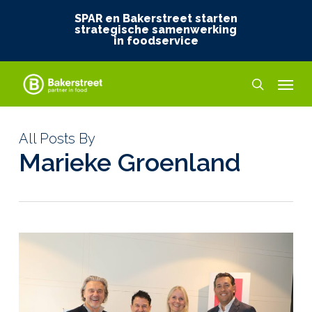
Skip
SPAR en Bakerstreet starten
to
strategische samenwerking
in foodservice
main
content
Menu
search
All Posts By
Marieke Groenland