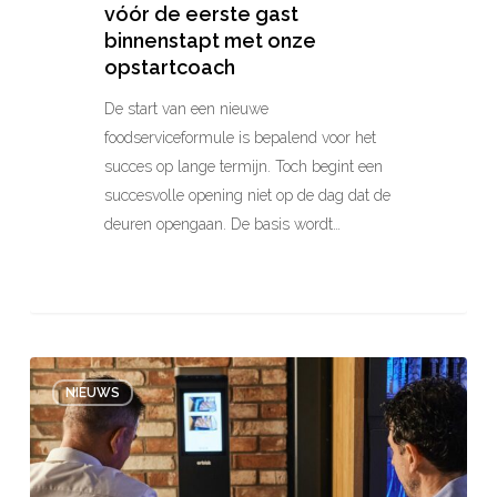
vóór de eerste gast
binnenstapt met onze
opstartcoach
De start van een nieuwe
foodserviceformule is bepalend voor het
succes op lange termijn. Toch begint een
succesvolle opening niet op de dag dat de
deuren opengaan. De basis wordt…
Hoe
NIEUWS
data
helpt
meer
uit